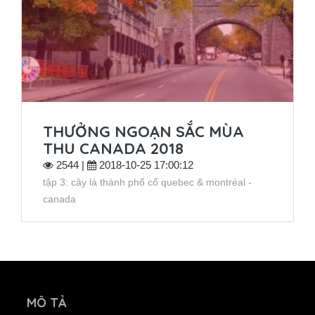
THƯỞNG NGOẠN SẮC MÙA
THU CANADA 2018
2544 |
2018-10-25 17:00:12
tập 3: cây lá thành phố cổ quebec & montréal -
canada
MÔ TẢ