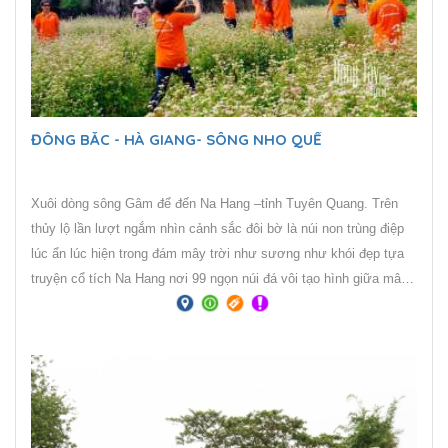
ĐÔNG BẮC - HÀ GIANG- SÔNG NHO QUẾ
Xuôi dòng sông Gâm để đến Na Hang –tỉnh Tuyên Quang. Trên
thủy lộ lần lượt ngắm nhìn cảnh sắc đôi bờ là núi non trùng điệp
lúc ẩn lúc hiện trong đám mây trời như sương như khói đẹp tựa
truyện cổ tích Na Hang nơi 99 ngọn núi đá vôi tạo hình giữa mây
trời, sông nước ... là thắng cảnh hiếm nơi nào có.