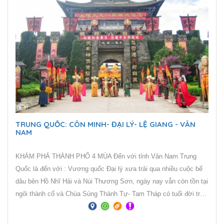
TRUNG QUỐC: CÔN MINH- ĐẠI LÝ- LỆ GIANG - VÂN
NAM
KHÁM PHÁ THÀNH PHỐ 4 MÙA Đến với tỉnh Vân Nam Trung
Quốc là đến với : Vương quốc Đại lý xưa trải qua nhiều cuộc bể
dâu bên Hồ Nhĩ Hải và Núi Thương Sơn, ngày nay vẫn còn tồn tại
ngôi thành cổ và Chùa Sùng Thánh Tự- Tam Tháp có tuổi đời trên
1100 tuổi. Ngoài ra phim trường Thiên Long Bát Bộ thu hút khách
gần xa. Bên cạnh đó là Cổ trấn Lệ Giang một di sản văn hóa thế