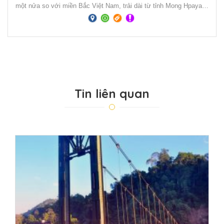
một nửa so với miền Bắc Việt Nam, trải dài từ tỉnh Mong Hpayak
của Myanmar, sang Chiang Rai của Thái Lan và Phongsaly của
Lào.
Tin liên quan