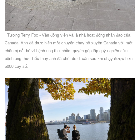
Tượng Terry Fox - Vận động viên và là nhà hoạt động nhân đạo của
Canada. Anh đã thực hiện một chuyến chạy bộ xuyên Canada với một
chân bị cắt bỏ vì bệnh ung thư nhằm quyên góp lập quỷ nghiên cứu
bệnh ung thư. Tiếc thay anh đã chết do di căn sau khi chạy được hơn
5000 cây số.