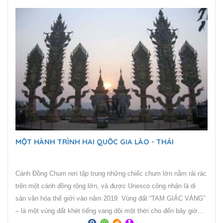
giới cùng với núi Ngọc Long Tuyết Sơn, Hắc Long Đàm, tu viện
Songzanlin, làng cổ Dulaezong của người Tây Tạng ở Shangrila
đã tạo nên vùng cao nguyên này vừa hùng vĩ, cổ kính, vừa rất đỗi
nên thơ, lãng mạn. Cuối cùng là Rừng đá Thạch Lâm là một di
sản thiên nhiên Thế giới từng được chọn làm bối cảnh cho bộ
phim Tây Du Ký nổi tiếng.
MỘT HÀNH TRÌNH HAI QUỐC GIA LÀO - THÁI
Cánh Đồng Chum nơi tập trung những chiếc chum lớn nằm rải rác
trên một cánh đồng rộng lớn, và được Unesco công nhận là di
sản văn hóa thế giới vào năm 2019. Vùng đất “TAM GIÁC VÀNG”
– là một vùng đất khét tiếng vang dội một thời cho đến bây giờ