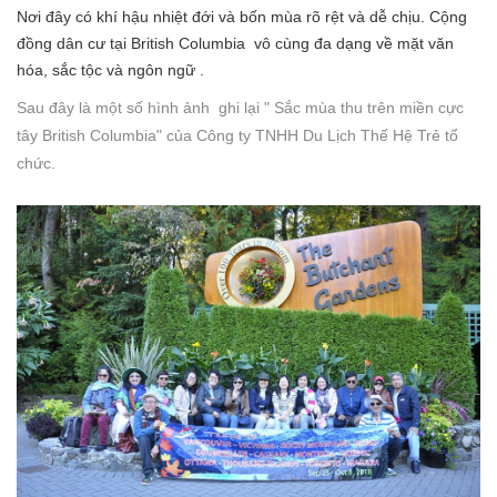
Nơi đây có khí hậu nhiệt đới và bốn mùa rõ rệt và dễ chịu. Cộng
đồng dân cư tại
British Columbia
vô cùng đa dạng về mặt văn
hóa, sắc tộc và ngôn ngữ
.
Sau đây là một số hình ảnh ghi lại " Sắc mùa thu trên miền cực
tây British Columbia" của Công ty TNHH Du Lịch Thế Hệ Trẻ tổ
chức.