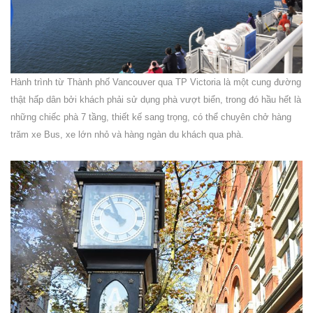
Hành trình từ Thành phố Vancouver qua TP Victoria là một cung đường
thật hấp dân bởi khách phải sử dụng phà vượt biển, trong đó hầu hết là
những chiếc phà 7 tầng, thiết kế sang trọng, có thể chuyên chở hàng
trăm xe Bus, xe lớn nhỏ và hàng ngàn du khách qua phà.