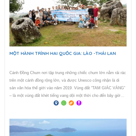
MỘT HÀNH TRÌNH HAI QUỐC GIA: LÀO -THÁI LAN
Cánh Đồng Chum nơi tập trung những chiếc chum lớn nằm rải rác
trên một cánh đồng rộng lớn, và được Unesco công nhận là di
sản văn hóa thế giới vào năm 2019. Vùng đất “TAM GIÁC VÀNG”
– là một vùng đất khét tiếng vang dội một thời cho đến bây giờ
vẫn là địa danh rất được xem là mảnh đất đầy bí ẩn. Tam giác
Vàng trên thực tế có diện tích bằng một nửa so với miền Bắc Việt
Nam, trải dài từ tỉnh Mong Hpayak của Myanmar, sang Chiang Rai
của Thái Lan và Phongsaly của Lào.