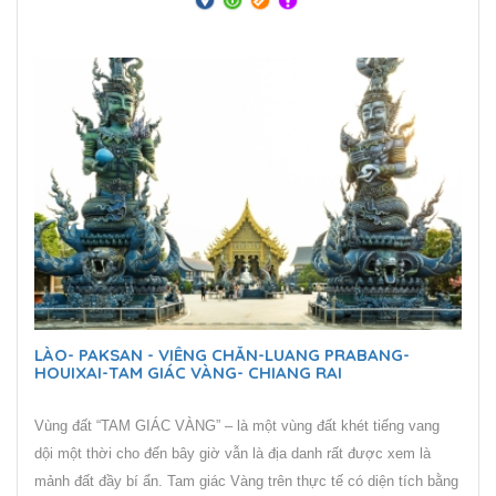
vẫn là địa danh rất được xem là mảnh đất đầy bí ẩn. Tam giác
Vàng trên thực tế có diện tích bằng một nửa so với miền Bắc Việt
Nam, trải dài từ tỉnh Mong Hpayak của Myanmar, sang Chiang Rai
của Thái Lan và Phongsaly của Lào.
LÀO- PAKSAN - VIÊNG CHĂN-LUANG PRABANG-
HOUIXAI-TAM GIÁC VÀNG- CHIANG RAI
Vùng đất “TAM GIÁC VÀNG” – là một vùng đất khét tiếng vang
dội một thời cho đến bây giờ vẫn là địa danh rất được xem là
mảnh đất đầy bí ẩn. Tam giác Vàng trên thực tế có diện tích bằng