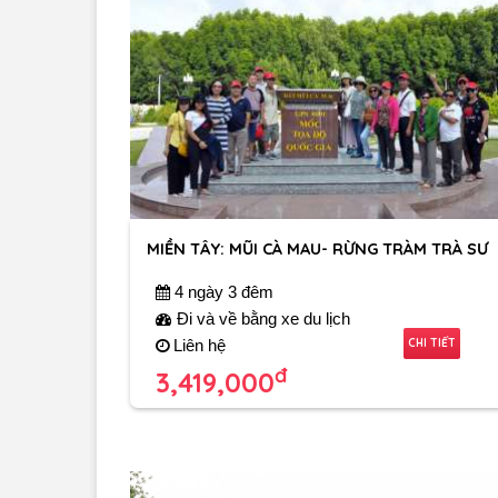
MIỀN TÂY: MŨI CÀ MAU- RỪNG TRÀM TRÀ SƯ
4 ngày 3 đêm
Đi và về bằng xe du lịch
CHI TIẾT
Liên hệ
đ
3,419,000