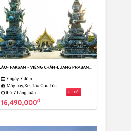
LÀO- PAKSAN - VIÊNG CHĂN-LUANG PRABANG- HOUIXAI-TAM GIÁC VÀNG- CHIANG RAI
7 ngày 7 đêm
Máy bay,Xe, Tàu Cao Tốc
CHI TIẾT
thứ 7 hàng tuần
đ
16,490,000