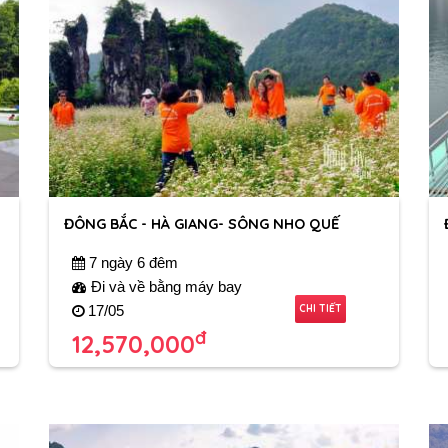
ĐÔNG BẮC - HÀ GIANG- SÔNG NHO QUẾ
7 ngày 6 đêm
Đi và về bằng máy bay
CHI TIẾT
17/05
đ
12,570,000