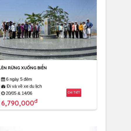
LÊN RỪNG XUỐNG BIỂN
6 ngày 5 đêm
Đi và về xe du lịch
CHI TIẾT
20/05 & 14/06
đ
6,790,000