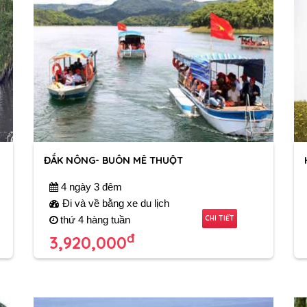
ĐẮK NÔNG- BUÔN MÊ THUỘT
4 ngày 3 đêm
Đi và về bằng xe du lịch
CHI TIẾT
thứ 4 hàng tuần
đ
3,920,000