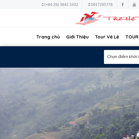
(+84-28) 3842 2432
0917295778
Trang chủ
Giới Thiệu
Tour Vé Lẻ
TOUR