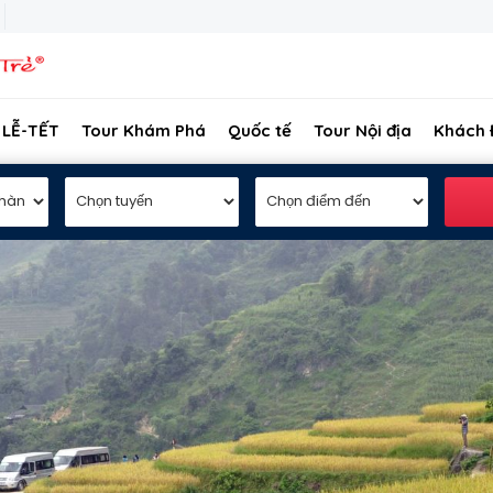
 LỄ-TẾT
Tour Khám Phá
Quốc tế
Tour Nội địa
Khách