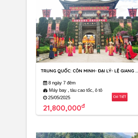
TRUNG QUỐC: CÔN MINH- ĐẠI LÝ- LỆ GIANG - VÂ
8 ngày 7 đêm
Máy bay , tàu cao tốc, ô tô
CHI TIẾT
25/05/2025
đ
21,800,000