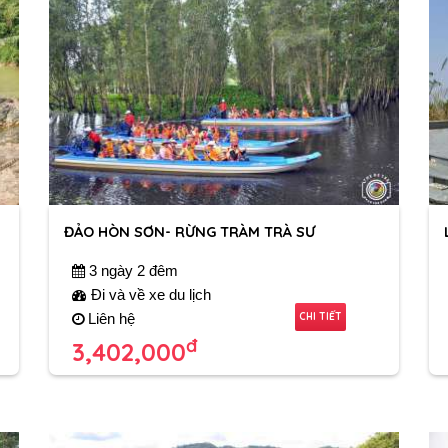
ĐẢO HÒN SƠN- RỪNG TRÀM TRÀ SƯ
3 ngày 2 đêm
Đi và về xe du lịch
CHI TIẾT
Liên hệ
đ
3,402,000