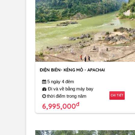
ĐIỆN BIÊN- KẺNG MỎ - APACHAI
5 ngày 4 đêm
Đi và về bằng máy bay
CHI TIẾT
thời điểm trong năm
đ
6,995,000