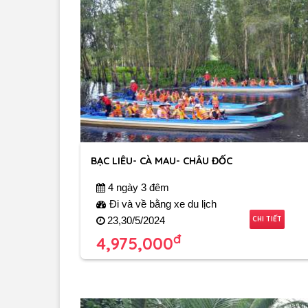
BẠC LIÊU- CÀ MAU- CHÂU ĐỐC
4 ngày 3 đêm
Đi và về bằng xe du lịch
CHI TIẾT
23,30/5/2024
đ
4,975,000