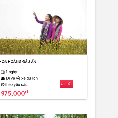
HOA HOÀNG ĐẦU ẤN
1 ngày
Đi và về xe du lịch
CHI TIẾT
theo yêu cầu
đ
975,000