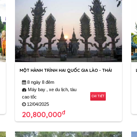
MỘT HÀNH TRÌNH HAI QUỐC GIA LÀO - THÁI
N NAM
8 ngày 8 đêm
Máy bay , xe du lịch, tàu
CHI TIẾT
cao tốc
12/04/2025
đ
20,800,000