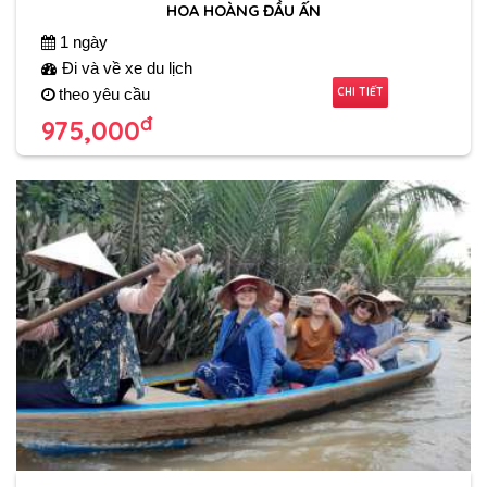
HOA HOÀNG ĐẦU ẤN
1 ngày
Đi và về xe du lịch
CHI TIẾT
theo yêu cầu
đ
975,000