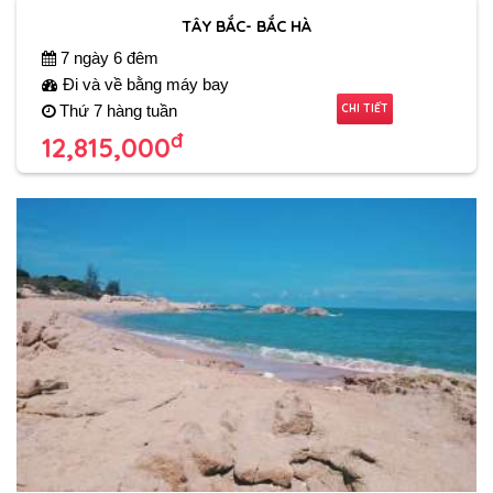
TÂY BẮC- BẮC HÀ
7 ngày 6 đêm
Đi và về bằng máy bay
CHI TIẾT
Thứ 7 hàng tuần
đ
12,815,000