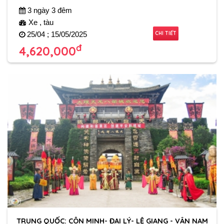
3 ngày 3 đêm
Xe , tàu
CHI TIẾT
25/04 ; 15/05/2025
đ
4,620,000
TRUNG QUỐC: CÔN MINH- ĐẠI LÝ- LỆ GIANG - VÂN NAM