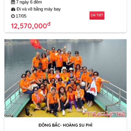
7 ngày 6 đêm
Đi và về bằng máy bay
CHI TIẾT
17/05
đ
12,570,000
ĐÔNG BẮC- HOÀNG SU PHÌ