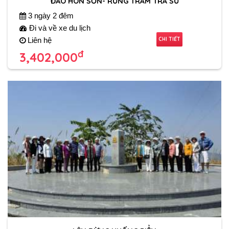
ĐẢO HÒN SƠN- RỪNG TRÀM TRÀ SƯ
3 ngày 2 đêm
Đi và về xe du lịch
CHI TIẾT
Liên hệ
đ
3,402,000