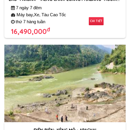
7 ngày 7 đêm
Máy bay,Xe, Tàu Cao Tốc
CHI TIẾT
thứ 7 hàng tuần
đ
16,490,000
ĐIỆN BIÊN- KẺNG MỎ - APACHAI