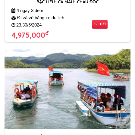
BẠC LIÊU- CÀ MAU- CHÂU ĐỐC
4 ngày 3 đêm
Đi và về bằng xe du lịch
CHI TIẾT
23,30/5/2024
đ
4,975,000