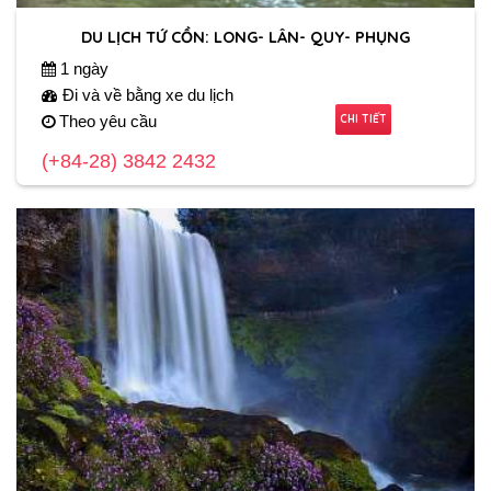
DU LỊCH TỨ CỒN: LONG- LÂN- QUY- PHỤNG
1 ngày
Đi và về bằng xe du lịch
CHI TIẾT
Theo yêu cầu
(+84-28) 3842 2432