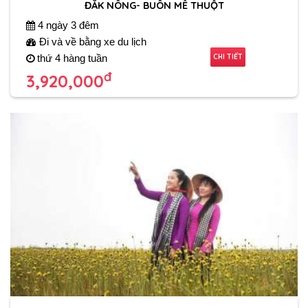
ĐẮK NÔNG- BUÔN MÊ THUỘT
4 ngày 3 đêm
Đi và về bằng xe du lịch
CHI TIẾT
thứ 4 hàng tuần
đ
3,920,000