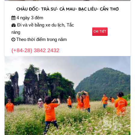
CHÂU ĐỐC- TRÀ SƯ- CÀ MAU- BẠC LIÊU- CẦN THƠ
4 ngày 3 đêm
Đi và về bằng xe du lịch, Tắc
CHI TIẾT
ráng
Theo thời điểm trong năm
(+84-28) 3842 2432