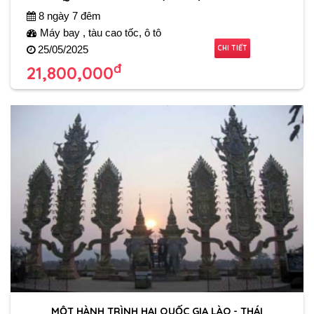
8 ngày 7 đêm
Máy bay , tàu cao tốc, ô tô
CHI TIẾT
25/05/2025
đ
21,800,000
MỘT HÀNH TRÌNH HAI QUỐC GIA LÀO - THÁI