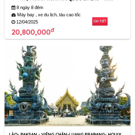
8 ngày 8 đêm
Máy bay , xe du lịch, tàu cao tốc
CHI TIẾT
12/04/2025
đ
20,800,000
LÀO- PAKSAN - VIÊNG CHĂN-LUANG PRABANG- HOUIXAI-TAM GIÁC VÀNG- CHIANG RAI