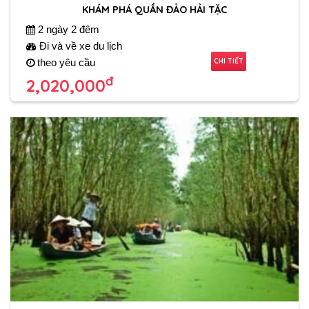
KHÁM PHÁ QUẦN ĐẢO HẢI TẶC
2 ngày 2 đêm
Đi và về xe du lịch
CHI TIẾT
theo yêu cầu
đ
2,020,000