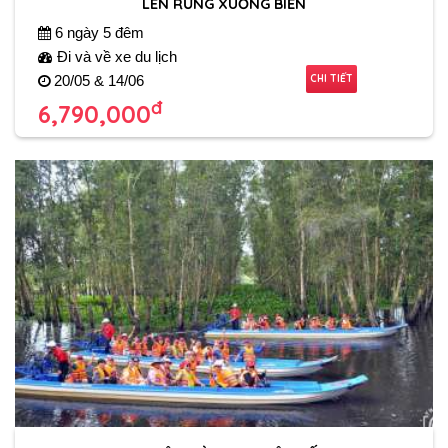
LÊN RỪNG XUỐNG BIỂN
6 ngày 5 đêm
Đi và về xe du lịch
CHI TIẾT
20/05 & 14/06
đ
6,790,000