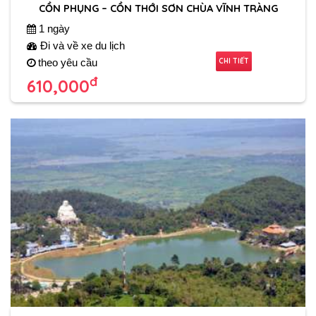
CỒN PHỤNG – CỒN THỚI SƠN CHÙA VĨNH TRÀNG
1 ngày
Đi và về xe du lịch
CHI TIẾT
theo yêu cầu
đ
610,000