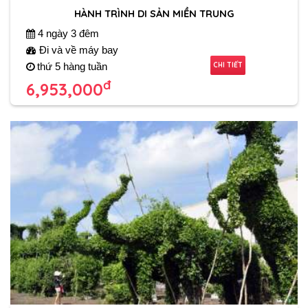
HÀNH TRÌNH DI SẢN MIỀN TRUNG
4 ngày 3 đêm
Đi và về máy bay
CHI TIẾT
thứ 5 hàng tuần
đ
6,953,000