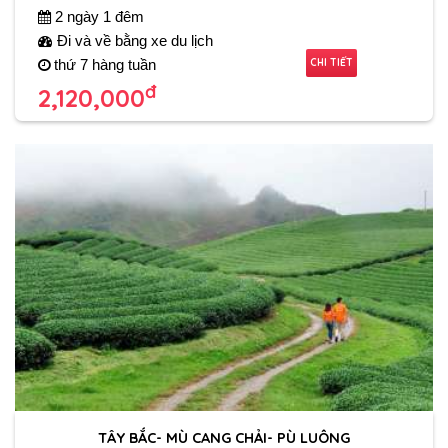
2 ngày 1 đêm
Đi và về bằng xe du lịch
CHI TIẾT
thứ 7 hàng tuần
đ
2,120,000
TÂY BẮC- MÙ CANG CHẢI- PÙ LUÔNG