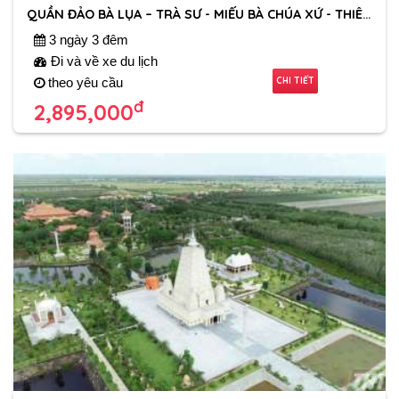
QUẦN ĐẢO BÀ LỤA – TRÀ SƯ - MIẾU BÀ CHÚA XỨ - THIÊN CẤM SƠN
3 ngày 3 đêm
Đi và về xe du lịch
CHI TIẾT
theo yêu cầu
đ
2,895,000