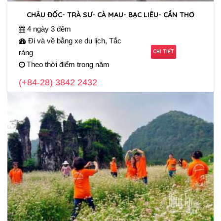
CHÂU ĐỐC- TRÀ SƯ- CÀ MAU- BẠC LIÊU- CẦN THƠ
4 ngày 3 đêm
Đi và về bằng xe du lịch, Tắc
CHI TIẾT
ráng
Theo thời điểm trong năm
(+84-28) 3842 2432