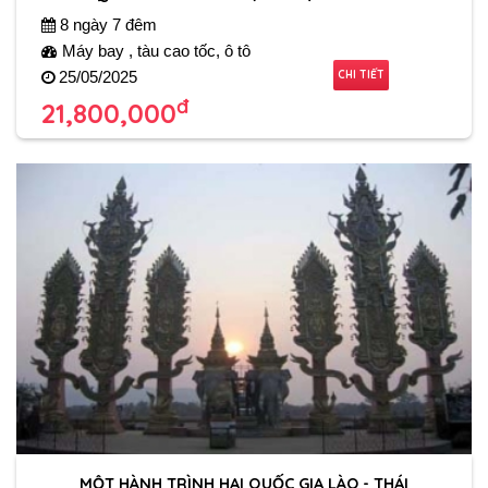
8 ngày 7 đêm
Máy bay , tàu cao tốc, ô tô
CHI TIẾT
25/05/2025
đ
21,800,000
MỘT HÀNH TRÌNH HAI QUỐC GIA LÀO - THÁI