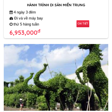
HÀNH TRÌNH DI SẢN MIỀN TRUNG
4 ngày 3 đêm
Đi và về máy bay
CHI TIẾT
thứ 5 hàng tuần
đ
6,953,000