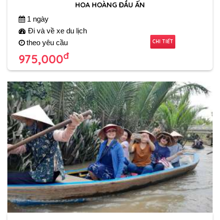
HOA HOÀNG ĐẦU ẤN
1 ngày
Đi và về xe du lịch
CHI TIẾT
theo yêu cầu
đ
975,000