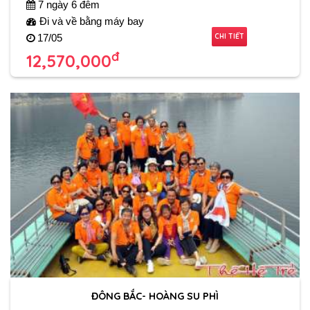
7 ngày 6 đêm
Đi và về bằng máy bay
CHI TIẾT
17/05
đ
12,570,000
ĐÔNG BẮC- HOÀNG SU PHÌ