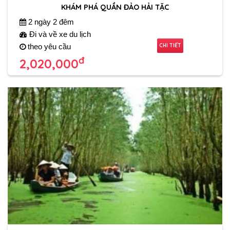
KHÁM PHÁ QUẦN ĐẢO HẢI TẶC
2 ngày 2 đêm
Đi và về xe du lịch
CHI TIẾT
theo yêu cầu
đ
2,020,000