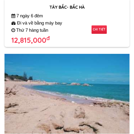
TÂY BẮC- BẮC HÀ
7 ngày 6 đêm
Đi và về bằng máy bay
CHI TIẾT
Thứ 7 hàng tuần
đ
12,815,000