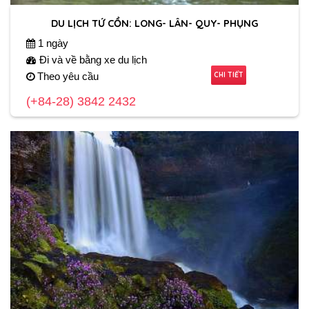
DU LỊCH TỨ CỒN: LONG- LÂN- QUY- PHỤNG
1 ngày
Đi và về bằng xe du lịch
CHI TIẾT
Theo yêu cầu
(+84-28) 3842 2432