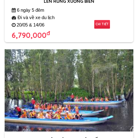
LÊN RỪNG XUỐNG BIỂN
6 ngày 5 đêm
Đi và về xe du lịch
CHI TIẾT
20/05 & 14/06
đ
6,790,000