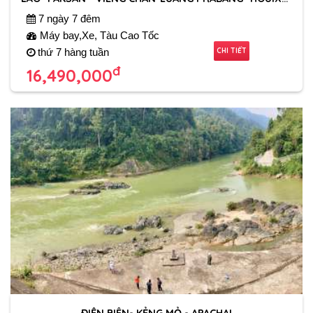
7 ngày 7 đêm
Máy bay,Xe, Tàu Cao Tốc
CHI TIẾT
thứ 7 hàng tuần
đ
16,490,000
ĐIỆN BIÊN- KẺNG MỎ - APACHAI