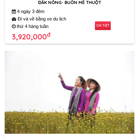
ĐẮK NÔNG- BUÔN MÊ THUỘT
4 ngày 3 đêm
Đi và về bằng xe du lịch
CHI TIẾT
thứ 4 hàng tuần
đ
3,920,000