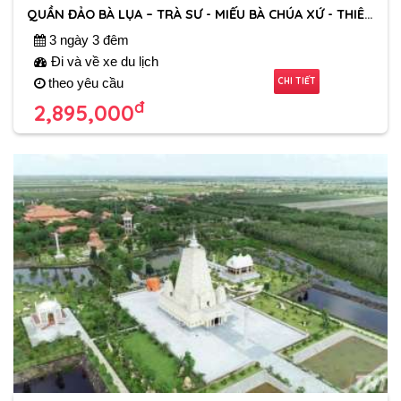
QUẦN ĐẢO BÀ LỤA – TRÀ SƯ - MIẾU BÀ CHÚA XỨ - THIÊN CẤM SƠN
3 ngày 3 đêm
Đi và về xe du lịch
CHI TIẾT
theo yêu cầu
đ
2,895,000