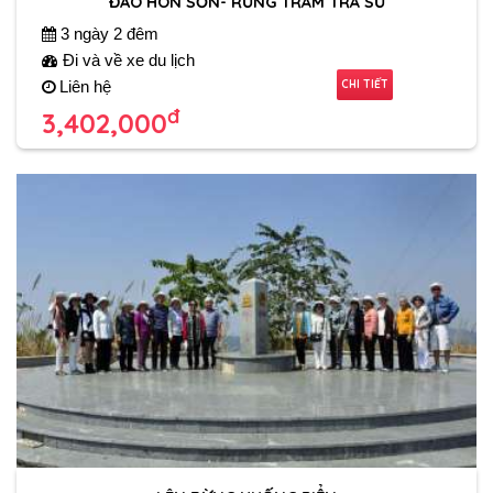
ĐẢO HÒN SƠN- RỪNG TRÀM TRÀ SƯ
3 ngày 2 đêm
Đi và về xe du lịch
CHI TIẾT
Liên hệ
đ
3,402,000