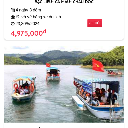
BẠC LIÊU- CÀ MAU- CHÂU ĐỐC
4 ngày 3 đêm
Đi và về bằng xe du lịch
CHI TIẾT
23,30/5/2024
đ
4,975,000