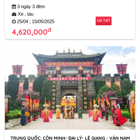
3 ngày 3 đêm
Xe , tàu
CHI TIẾT
25/04 ; 15/05/2025
đ
4,620,000
TRUNG QUỐC: CÔN MINH- ĐẠI LÝ- LỆ GIANG - VÂN NAM