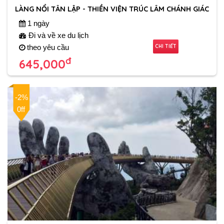
LÀNG NỔI TÂN LẬP - THIỀN VIỆN TRÚC LÂM CHÁNH GIÁC
1 ngày
Đi và về xe du lịch
CHI TIẾT
theo yêu cầu
đ
645,000
-2%
0ff