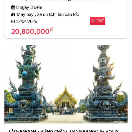
8 ngày 8 đêm
Máy bay , xe du lịch, tàu cao tốc
CHI TIẾT
12/04/2025
đ
20,800,000
LÀO- PAKSAN - VIÊNG CHĂN-LUANG PRABANG- HOUIXAI-TAM GIÁC VÀNG- CHIANG RAI