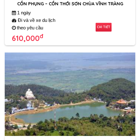
CỒN PHỤNG – CỒN THỚI SƠN CHÙA VĨNH TRÀNG
1 ngày
Đi và về xe du lịch
CHI TIẾT
theo yêu cầu
đ
610,000