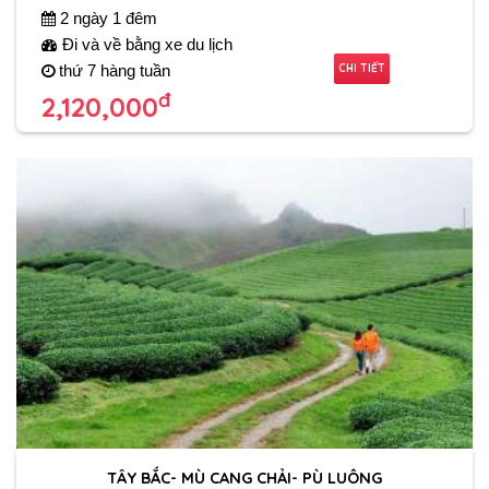
2 ngày 1 đêm
Đi và về bằng xe du lịch
CHI TIẾT
thứ 7 hàng tuần
đ
2,120,000
TÂY BẮC- MÙ CANG CHẢI- PÙ LUÔNG