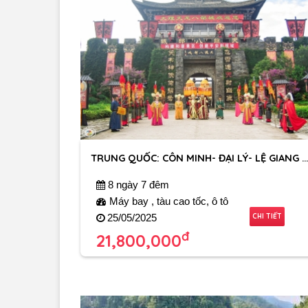
TRUNG QUỐC: CÔN MINH- ĐẠI LÝ- LỆ GIANG - VÂ
8 ngày 7 đêm
Máy bay , tàu cao tốc, ô tô
CHI TIẾT
25/05/2025
đ
21,800,000