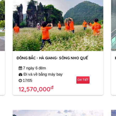
ĐÔNG BẮC - HÀ GIANG- SÔNG NHO QUẾ
7 ngày 6 đêm
Đi và về bằng máy bay
CHI TIẾT
17/05
đ
12,570,000