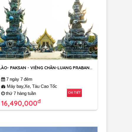
LÀO- PAKSAN - VIÊNG CHĂN-LUANG PRABANG- HOUIXAI-TAM GIÁC VÀNG- CHIANG RAI
7 ngày 7 đêm
Máy bay,Xe, Tàu Cao Tốc
CHI TIẾT
thứ 7 hàng tuần
đ
16,490,000