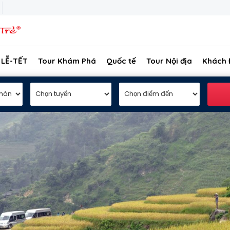
 LỄ-TẾT
Tour Khám Phá
Quốc tế
Tour Nội địa
Khách