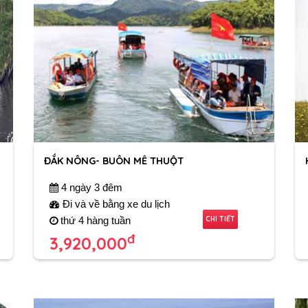
ĐẮK NÔNG- BUÔN MÊ THUỘT
4 ngày 3 đêm
Đi và về bằng xe du lịch
CHI TIẾT
thứ 4 hàng tuần
đ
3,920,000