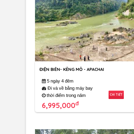
ĐIỆN BIÊN- KẺNG MỎ - APACHAI
5 ngày 4 đêm
Đi và về bằng máy bay
CHI TIẾT
thời điểm trong năm
đ
6,995,000