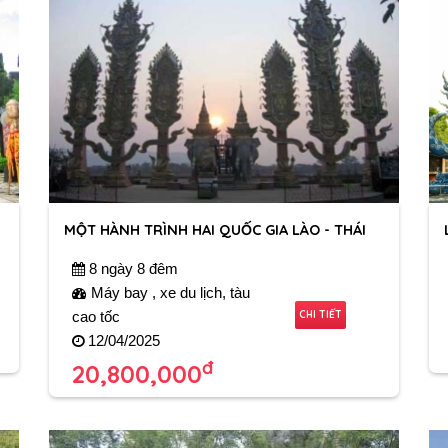
MỘT HÀNH TRÌNH HAI QUỐC GIA LÀO - THÁI
N NAM
8 ngày 8 đêm
Máy bay , xe du lịch, tàu
CHI TIẾT
cao tốc
12/04/2025
đ
20,800,000