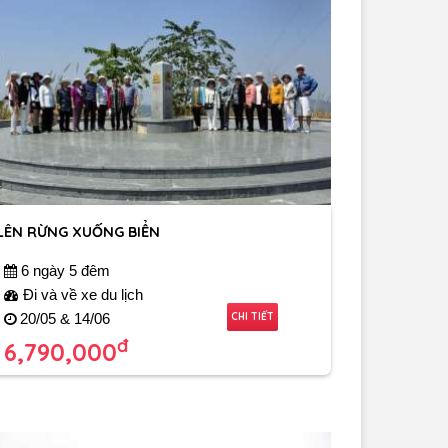
LÊN RỪNG XUỐNG BIỂN
6 ngày 5 đêm
Đi và về xe du lịch
CHI TIẾT
20/05 & 14/06
đ
6,790,000