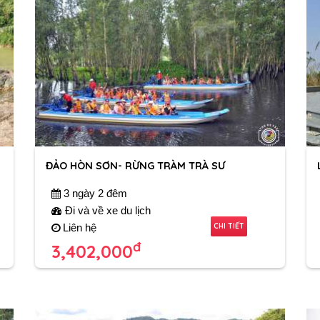
ĐẢO HÒN SƠN- RỪNG TRÀM TRÀ SƯ
3 ngày 2 đêm
Đi và về xe du lịch
CHI TIẾT
Liên hệ
đ
3,402,000