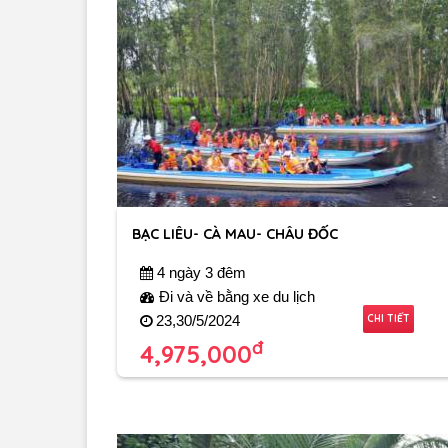
BẠC LIÊU- CÀ MAU- CHÂU ĐỐC
4 ngày 3 đêm
Đi và về bằng xe du lịch
CHI TIẾT
23,30/5/2024
đ
4,975,000