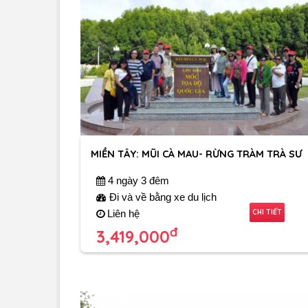
MIỀN TÂY: MŨI CÀ MAU- RỪNG TRÀM TRÀ SƯ
4 ngày 3 đêm
Đi và về bằng xe du lịch
CHI TIẾT
Liên hệ
đ
3,419,000