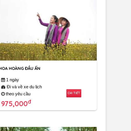
HOA HOÀNG ĐẦU ẤN
1 ngày
Đi và về xe du lịch
CHI TIẾT
theo yêu cầu
đ
975,000