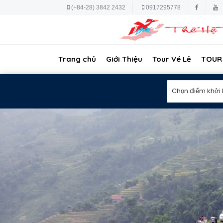
(+84-28) 3842 2432
0917295778
Trang chủ
Giới Thiệu
Tour Vé Lẻ
TOUR