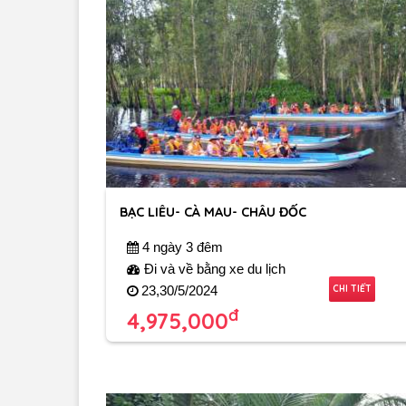
BẠC LIÊU- CÀ MAU- CHÂU ĐỐC
4 ngày 3 đêm
Đi và về bằng xe du lịch
CHI TIẾT
23,30/5/2024
đ
4,975,000