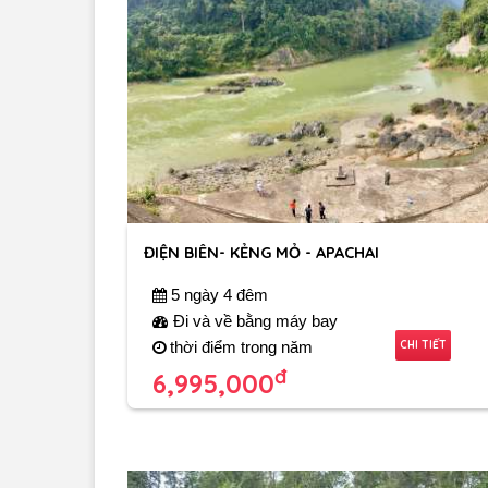
ĐIỆN BIÊN- KẺNG MỎ - APACHAI
5 ngày 4 đêm
Đi và về bằng máy bay
CHI TIẾT
thời điểm trong năm
đ
6,995,000