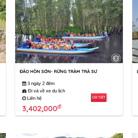
ĐẢO HÒN SƠN- RỪNG TRÀM TRÀ SƯ
3 ngày 2 đêm
Đi và về xe du lịch
CHI TIẾT
Liên hệ
đ
3,402,000