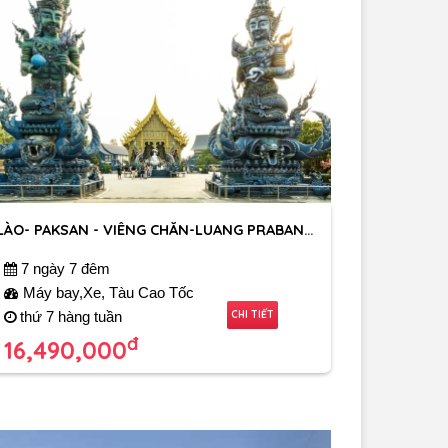
LÀO- PAKSAN - VIÊNG CHĂN-LUANG PRABANG- HOUIXAI-TAM GIÁC VÀNG- CHIANG RAI
7 ngày 7 đêm
Máy bay,Xe, Tàu Cao Tốc
CHI TIẾT
thứ 7 hàng tuần
đ
16,490,000