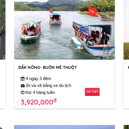
ĐẮK NÔNG- BUÔN MÊ THUỘT
4 ngày 3 đêm
Đi và về bằng xe du lịch
CHI TIẾT
thứ 4 hàng tuần
đ
3,920,000