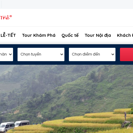
 LỄ-TẾT
Tour Khám Phá
Quốc tế
Tour Nội địa
Khách