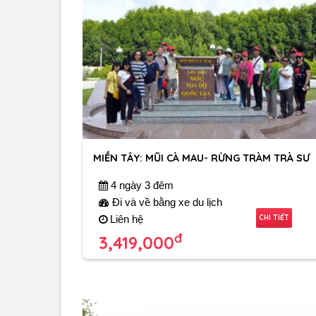
MIỀN TÂY: MŨI CÀ MAU- RỪNG TRÀM TRÀ SƯ
4 ngày 3 đêm
Đi và về bằng xe du lịch
CHI TIẾT
Liên hệ
đ
3,419,000