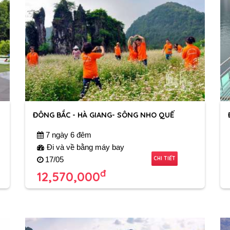
ĐÔNG BẮC - HÀ GIANG- SÔNG NHO QUẾ
7 ngày 6 đêm
Đi và về bằng máy bay
CHI TIẾT
17/05
đ
12,570,000