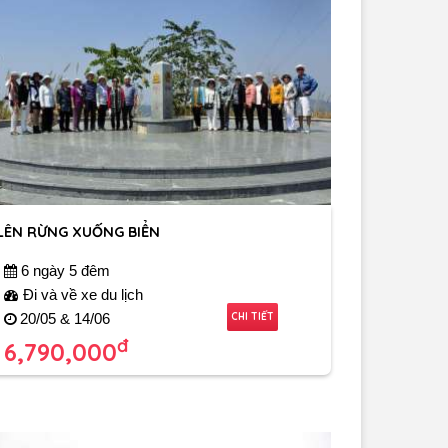
LÊN RỪNG XUỐNG BIỂN
6 ngày 5 đêm
Đi và về xe du lịch
CHI TIẾT
20/05 & 14/06
đ
6,790,000