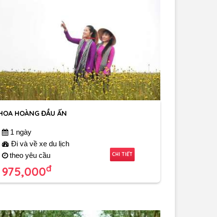
HOA HOÀNG ĐẦU ẤN
1 ngày
Đi và về xe du lịch
CHI TIẾT
theo yêu cầu
đ
975,000