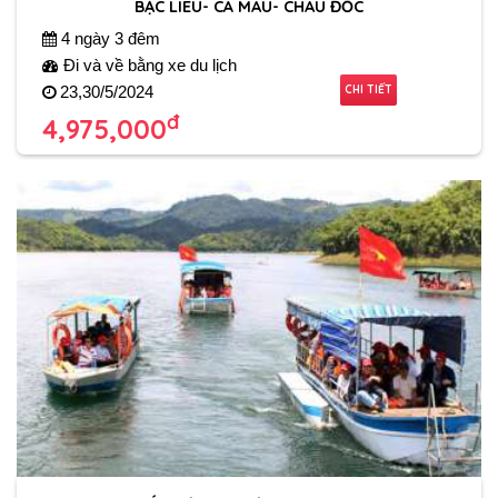
BẠC LIÊU- CÀ MAU- CHÂU ĐỐC
4 ngày 3 đêm
Đi và về bằng xe du lịch
CHI TIẾT
23,30/5/2024
đ
4,975,000