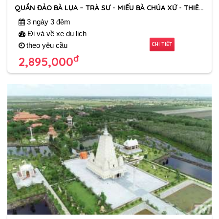
QUẦN ĐẢO BÀ LỤA – TRÀ SƯ - MIẾU BÀ CHÚA XỨ - THIÊN CẤM SƠN
3 ngày 3 đêm
Đi và về xe du lịch
CHI TIẾT
theo yêu cầu
đ
2,895,000