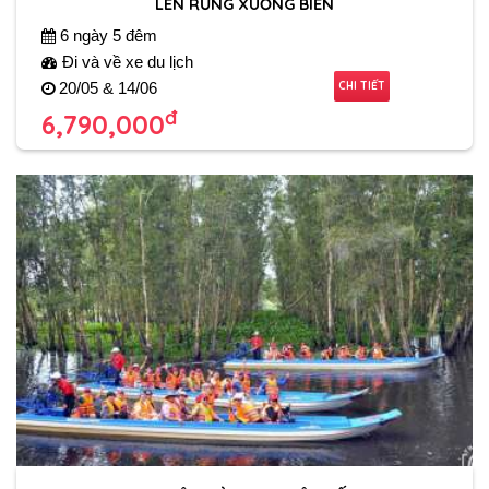
LÊN RỪNG XUỐNG BIỂN
6 ngày 5 đêm
Đi và về xe du lịch
CHI TIẾT
20/05 & 14/06
đ
6,790,000