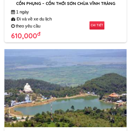
CỒN PHỤNG – CỒN THỚI SƠN CHÙA VĨNH TRÀNG
1 ngày
Đi và về xe du lịch
CHI TIẾT
theo yêu cầu
đ
610,000