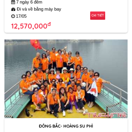
7 ngày 6 đêm
Đi và về bằng máy bay
CHI TIẾT
17/05
đ
12,570,000
ĐÔNG BẮC- HOÀNG SU PHÌ