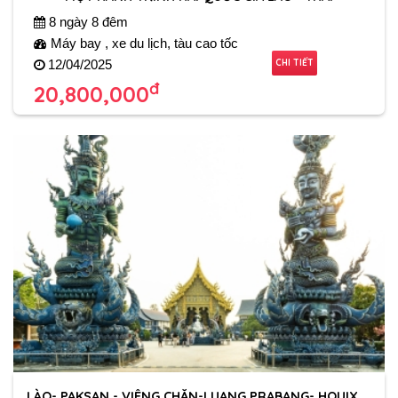
8 ngày 8 đêm
Máy bay , xe du lịch, tàu cao tốc
CHI TIẾT
12/04/2025
đ
20,800,000
LÀO- PAKSAN - VIÊNG CHĂN-LUANG PRABANG- HOUIXAI-TAM GIÁC VÀNG- CHIANG RAI