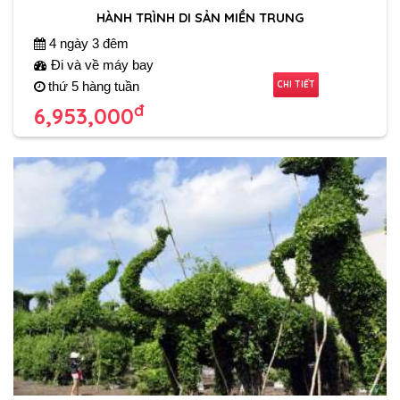
HÀNH TRÌNH DI SẢN MIỀN TRUNG
4 ngày 3 đêm
Đi và về máy bay
CHI TIẾT
thứ 5 hàng tuần
đ
6,953,000