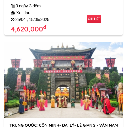
3 ngày 3 đêm
Xe , tàu
CHI TIẾT
25/04 ; 15/05/2025
đ
4,620,000
TRUNG QUỐC: CÔN MINH- ĐẠI LÝ- LỆ GIANG - VÂN NAM