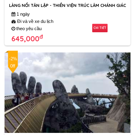
LÀNG NỔI TÂN LẬP - THIỀN VIỆN TRÚC LÂM CHÁNH GIÁC
1 ngày
Đi và về xe du lịch
CHI TIẾT
theo yêu cầu
đ
645,000
-2%
0ff