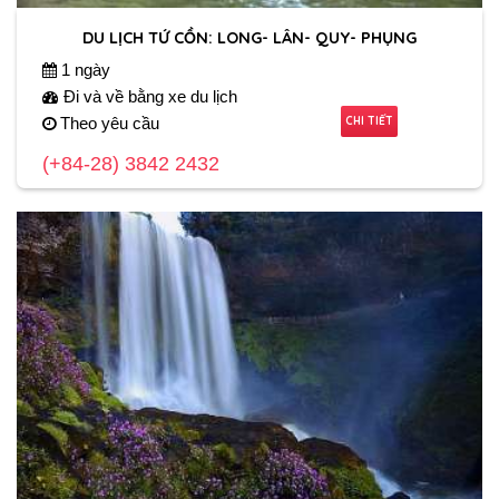
DU LỊCH TỨ CỒN: LONG- LÂN- QUY- PHỤNG
1 ngày
Đi và về bằng xe du lịch
CHI TIẾT
Theo yêu cầu
(+84-28) 3842 2432