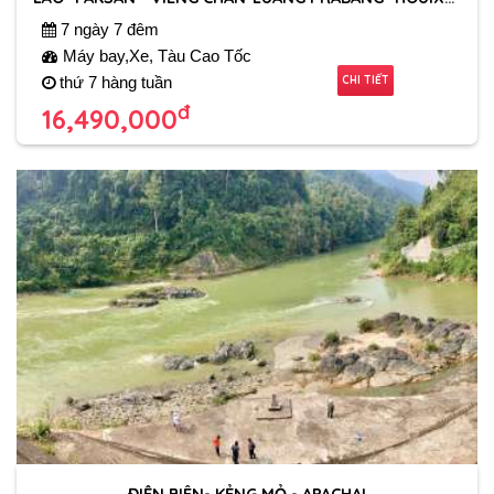
7 ngày 7 đêm
Máy bay,Xe, Tàu Cao Tốc
CHI TIẾT
thứ 7 hàng tuần
đ
16,490,000
ĐIỆN BIÊN- KẺNG MỎ - APACHAI