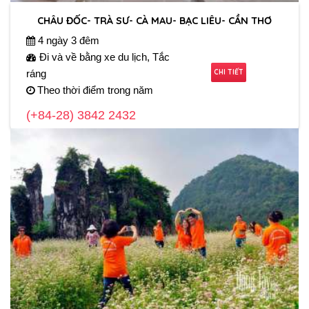
CHÂU ĐỐC- TRÀ SƯ- CÀ MAU- BẠC LIÊU- CẦN THƠ
4 ngày 3 đêm
Đi và về bằng xe du lịch, Tắc
CHI TIẾT
ráng
Theo thời điểm trong năm
(+84-28) 3842 2432