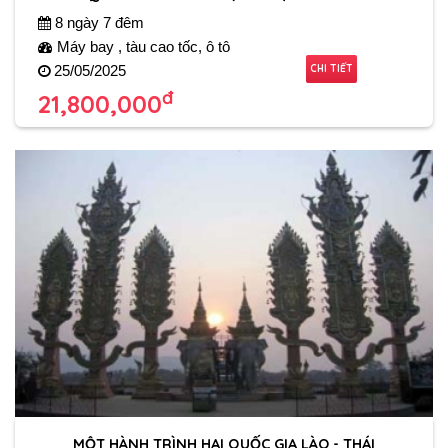
8 ngày 7 đêm
Máy bay , tàu cao tốc, ô tô
CHI TIẾT
25/05/2025
đ
21,800,000
MỘT HÀNH TRÌNH HAI QUỐC GIA LÀO - THÁI