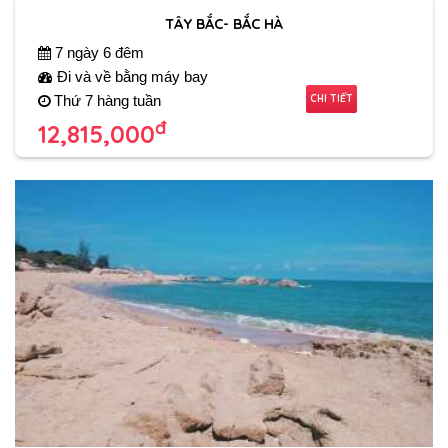
TÂY BẮC- BẮC HÀ
7 ngày 6 đêm
Đi và về bằng máy bay
CHI TIẾT
Thứ 7 hàng tuần
đ
12,815,000