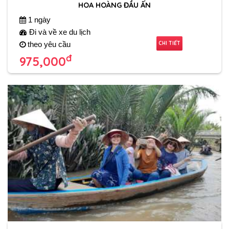
HOA HOÀNG ĐẦU ẤN
1 ngày
Đi và về xe du lịch
CHI TIẾT
theo yêu cầu
đ
975,000