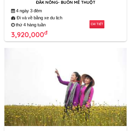
ĐẮK NÔNG- BUÔN MÊ THUỘT
4 ngày 3 đêm
Đi và về bằng xe du lịch
CHI TIẾT
thứ 4 hàng tuần
đ
3,920,000