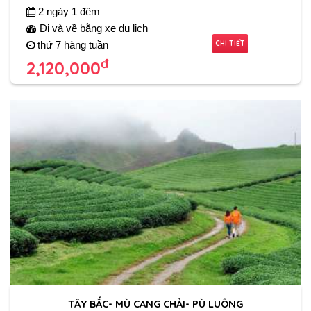
2 ngày 1 đêm
Đi và về bằng xe du lịch
CHI TIẾT
thứ 7 hàng tuần
đ
2,120,000
TÂY BẮC- MÙ CANG CHẢI- PÙ LUÔNG