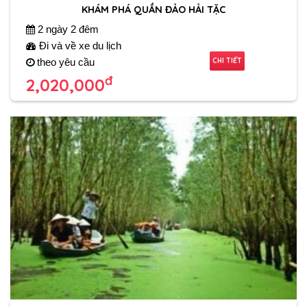
KHÁM PHÁ QUẦN ĐẢO HẢI TẶC
2 ngày 2 đêm
Đi và về xe du lịch
CHI TIẾT
theo yêu cầu
đ
2,020,000