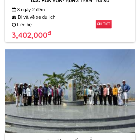
ĐẢO HÒN SƠN- RỪNG TRÀM TRÀ SƯ
3 ngày 2 đêm
Đi và về xe du lịch
CHI TIẾT
Liên hệ
đ
3,402,000