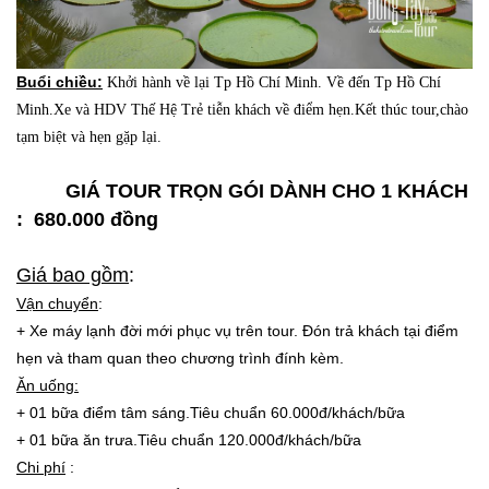
Buổi chiều:
Khởi hành về lại Tp Hồ Chí Minh. Về đến Tp Hồ Chí
Minh.Xe và HDV Thế Hệ Trẻ tiễn khách về điểm hẹn.Kết thúc tour,chào
tạm biệt và hẹn gặp lại.
GIÁ TOUR TRỌN GÓI DÀNH CHO 1 KHÁCH
: 680.000 đồng
Giá bao gồm
:
Vận chuyển
:
+ Xe máy lạnh đời mới phục vụ trên tour. Đón trả khách tại điểm
hẹn và tham quan theo chương trình đính kèm.
Ăn uống
:
+ 01 bữa điểm tâm sáng.Tiêu chuẩn 60.000đ/khách/bữa
+ 01 bữa ăn trưa.Tiêu chuẩn 120.000đ/khách/bữa
Chi phí
: