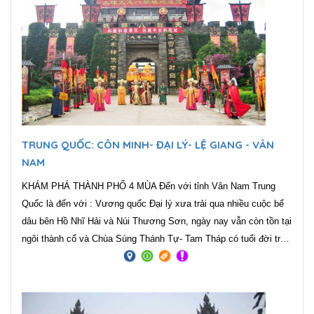
TRUNG QUỐC: CÔN MINH- ĐẠI LÝ- LỆ GIANG - VÂN
NAM
KHÁM PHÁ THÀNH PHỐ 4 MÙA Đến với tỉnh Vân Nam Trung
Quốc là đến với : Vương quốc Đại lý xưa trải qua nhiều cuộc bể
dâu bên Hồ Nhĩ Hải và Núi Thương Sơn, ngày nay vẫn còn tồn tại
ngôi thành cổ và Chùa Sùng Thánh Tự- Tam Tháp có tuổi đời trên
1100 tuổi. Ngoài ra phim trường Thiên Long Bát Bộ thu hút khách
gần xa. Bên cạnh đó là Cổ trấn Lệ Giang một di sản văn hóa thế
giới cùng với núi Ngọc Long Tuyết Sơn, Hắc Long Đàm, tu viện
Songzanlin, làng cổ Dulaezong của người Tây Tạng ở Shangrila