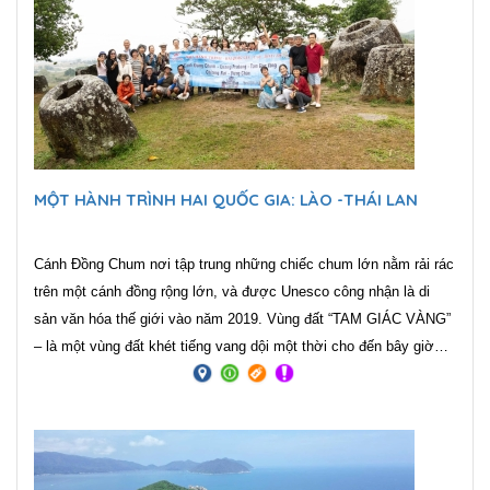
MỘT HÀNH TRÌNH HAI QUỐC GIA: LÀO -THÁI LAN
Cánh Đồng Chum nơi tập trung những chiếc chum lớn nằm rải rác
trên một cánh đồng rộng lớn, và được Unesco công nhận là di
sản văn hóa thế giới vào năm 2019. Vùng đất “TAM GIÁC VÀNG”
– là một vùng đất khét tiếng vang dội một thời cho đến bây giờ
vẫn là địa danh rất được xem là mảnh đất đầy bí ẩn. Tam giác
Vàng trên thực tế có diện tích bằng một nửa so với miền Bắc Việt
Nam, trải dài từ tỉnh Mong Hpayak của Myanmar, sang Chiang Rai
của Thái Lan và Phongsaly của Lào.