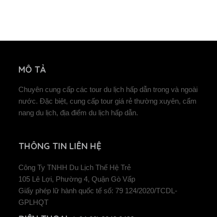
MÔ TẢ
Chuyên cung cấp các tour du lịch hấp dẫn trong và ngoài
nước. Đặc biệt, cung cấp tour giá rẻ thường xuyên, cẩm
nang du lịch, địa điểm du lịch hấp dẫn.
THÔNG TIN LIÊN HỆ
Công Ty TNHH Du Lịch Thế Hệ Trẻ
105 Lê Lợi, Phường 4, Quận Gò Vấp
Giấy phép lữ hành quốc tế số: 79 124/2020/TCDL-
GPLHQT