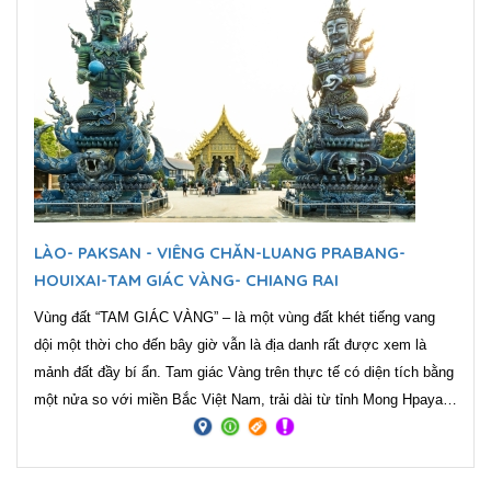
của Thái Lan và Phongsaly của Lào.
LÀO- PAKSAN - VIÊNG CHĂN-LUANG PRABANG-
HOUIXAI-TAM GIÁC VÀNG- CHIANG RAI
Vùng đất “TAM GIÁC VÀNG” – là một vùng đất khét tiếng vang
dội một thời cho đến bây giờ vẫn là địa danh rất được xem là
mảnh đất đầy bí ẩn. Tam giác Vàng trên thực tế có diện tích bằng
một nửa so với miền Bắc Việt Nam, trải dài từ tỉnh Mong Hpayak
của Myanmar, sang Chiang Rai của Thái Lan và Phongsaly của
Lào.