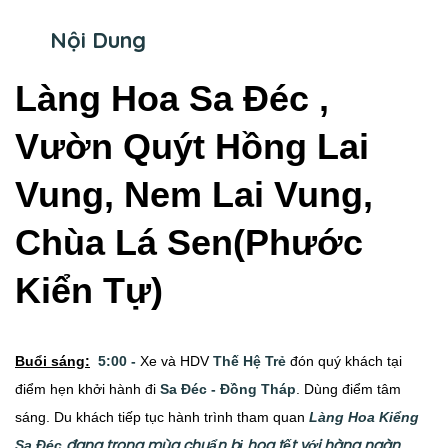
Nội Dung
Làng Hoa Sa Đéc ,
Vườn Quýt Hồng Lai
Vung, Nem Lai Vung,
Chùa Lá Sen(Phước
Kiển Tự)
Buổi sáng:
5:00 -
Xe và HDV
Thế Hệ Trẻ
đón quý khách tại
điểm hẹn khởi hành đi
Sa Đéc - Đồng Tháp
. Dùng điểm tâm
sáng. Du khách tiếp tục hành trình tham quan
Làng Hoa Kiểng
đang trong mùa chuẩn bị hoa tết với hàng ngàn
Sa Đéc