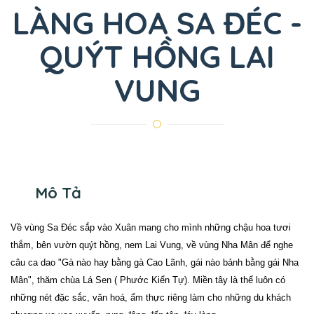
LÀNG HOA SA ĐÉC -
QUÝT HỒNG LAI
VUNG
Mô Tả
Về vùng Sa Đéc sắp vào Xuân mang cho mình những chậu hoa tươi
thắm, bên vườn quýt hồng, nem Lai Vung, về vùng Nha Mân để nghe
câu ca dao "Gà nào hay bằng gà Cao Lãnh, gái nào bảnh bằng gái Nha
Mân", thăm chùa Lá Sen ( Phước Kiển Tự). Miền tây là thế luôn có
những nét đặc sắc, văn hoá, ẩm thực riêng làm cho những du khách