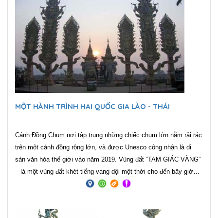
đã tạo nên vùng cao nguyên này vừa hùng vĩ, cổ kính, vừa rất đỗi
nên thơ, lãng mạn. Cuối cùng là Rừng đá Thạch Lâm là một di
sản thiên nhiên Thế giới từng được chọn làm bối cảnh cho bộ
phim Tây Du Ký nổi tiếng.
MỘT HÀNH TRÌNH HAI QUỐC GIA LÀO - THÁI
Cánh Đồng Chum nơi tập trung những chiếc chum lớn nằm rải rác
trên một cánh đồng rộng lớn, và được Unesco công nhận là di
sản văn hóa thế giới vào năm 2019. Vùng đất “TAM GIÁC VÀNG”
– là một vùng đất khét tiếng vang dội một thời cho đến bây giờ
vẫn là địa danh rất được xem là mảnh đất đầy bí ẩn. Tam giác
Vàng trên thực tế có diện tích bằng một nửa so với miền Bắc Việt
Nam, trải dài từ tỉnh Mong Hpayak của Myanmar, sang Chiang Rai