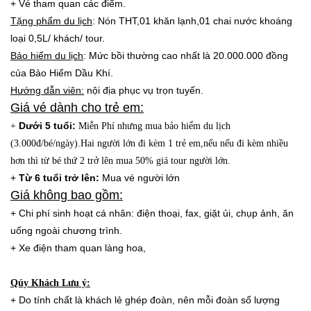
+ Vé tham quan các điểm.
Tặng phẩm du lịch
: Nón THT,01 khăn lạnh,01 chai nước khoáng
loại 0,5L/ khách/ tour.
Bảo hiểm du lịch
: Mức bồi thường cao nhất là 20.000.000 đồng
của Bảo Hiểm Dầu Khí.
Hướng dẫn viên:
nội địa phục vụ trọn tuyến.
Giá vé dành cho trẻ em:
Dưới 5 tuổi:
+
Miễn Phí nhưng mua bảo hiểm du lịch
(3.000đ/bé/ngày).Hai người lớn đi kèm 1 trẻ em,nếu nếu đi kèm nhiều
hơn thì từ bé thứ 2 trở lên mua 50% giá tour người lớn.
+
Từ 6 tuổi trở lên:
Mua vé người lớn
Giá không bao gồm:
+ Chi phí sinh hoạt cá nhân: điện thoại, fax, giặt ủi, chụp ảnh, ăn
uống ngoài chương trình.
+ Xe điện tham quan làng hoa,
Qúy Khách Lưu ý:
+ Do tính chất là khách lẻ ghép đoàn, nên mỗi đoàn số lượng