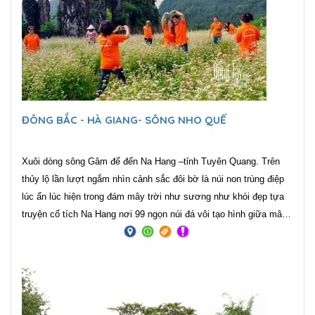
ĐÔNG BẮC - HÀ GIANG- SÔNG NHO QUẾ
Xuôi dòng sông Gâm để đến Na Hang –tỉnh Tuyên Quang. Trên
thủy lộ lần lượt ngắm nhìn cảnh sắc đôi bờ là núi non trùng điệp
lúc ẩn lúc hiện trong đám mây trời như sương như khói đẹp tựa
truyện cổ tích Na Hang nơi 99 ngọn núi đá vôi tạo hình giữa mây
trời, sông nước ... là thắng cảnh hiếm nơi nào có.