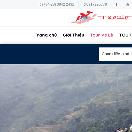
(+84-28) 3842 2432
0917295778
Trang chủ
Giới Thiệu
Tour Vé Lẻ
TOUR