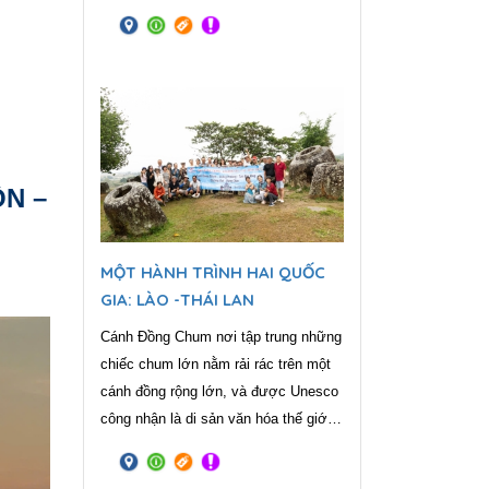
đám mây trời như sương như khói
đẹp tựa truyện cổ tích Na Hang nơi
99 ngọn núi đá vôi tạo hình giữa mây
trời, sông nước ... là thắng cảnh hiếm
nơi nào có.
ÔN –
MỘT HÀNH TRÌNH HAI QUỐC
GIA: LÀO -THÁI LAN
Cánh Đồng Chum nơi tập trung những
chiếc chum lớn nằm rải rác trên một
cánh đồng rộng lớn, và được Unesco
công nhận là di sản văn hóa thế giới
vào năm 2019. Vùng đất “TAM GIÁC
VÀNG” – là một vùng đất khét tiếng