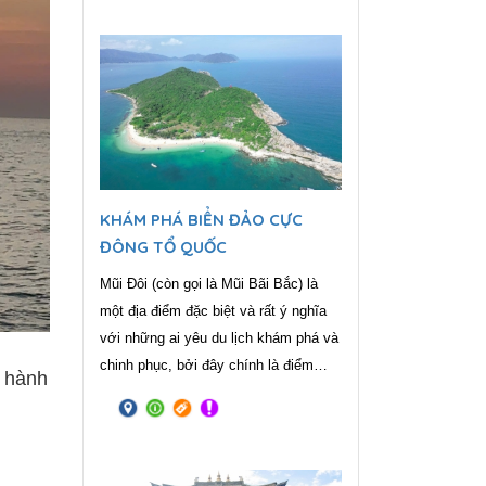
vang dội một thời cho đến bây giờ
vẫn là địa danh rất được xem là mảnh
đất đầy bí ẩn. Tam giác Vàng trên
thực tế có diện tích bằng một nửa so
với miền Bắc Việt Nam, trải dài từ
tỉnh Mong Hpayak của Myanmar, sang
Chiang Rai của Thái Lan và
Phongsaly của Lào.
KHÁM PHÁ BIỂN ĐẢO CỰC
ĐÔNG TỔ QUỐC
Mũi Đôi (còn gọi là Mũi Bãi Bắc) là
một địa điểm đặc biệt và rất ý nghĩa
với những ai yêu du lịch khám phá và
chinh phục, bởi đây chính là điểm
i hành
cực Đông trên đất liền của Tổ quốc
Việt Nam – nơi đón ánh bình minh
đầu tiên trên dải đất hình chữ S.