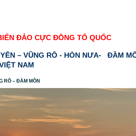
BIỂN ĐẢO CỰC ĐÔNG TỔ QUỐC
 YÊN – VŨNG RÔ - HÒN NƯA- ĐẦM M
 VIỆT NAM
NG RÔ – ĐẦM MÔN