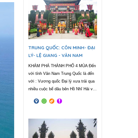
TRUNG QUỐC: CÔN MINH- ĐẠI
LÝ- LỆ GIANG - VÂN NAM
KHÁM PHÁ THÀNH PHỐ 4 MÙA Đến
với tỉnh Vân Nam Trung Quốc là đến
với : Vương quốc Đại lý xưa trải qua
nhiều cuộc bể dâu bên Hồ Nhĩ Hải và
Núi Thương Sơn, ngày nay vẫn còn
tồn tại ngôi thành cổ và Chùa Sùng
Thánh Tự- Tam Tháp có tuổi đời trên
1100 tuổi. Ngoài ra phim trường Thiên
Long Bát Bộ thu hút khách gần xa.
Bên cạnh đó là Cổ trấn Lệ Giang một