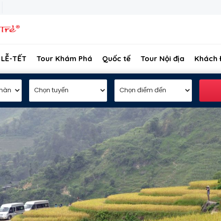
 LỄ-TẾT
Tour Khám Phá
Quốc tế
Tour Nội địa
Khách