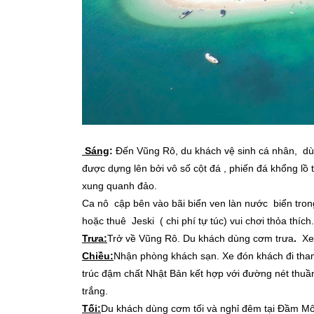
Sáng
:
Đến Vũng Rô, du khách vệ sinh cá nhân, d
được dựng lên bởi vô số cột đá , phiến đá khổng lồ 
xung quanh đảo.
Ca nô cập bên vào bãi biển ven làn nước biển tron
hoặc thuê Jeski ( chi phí tự túc) vui chơi thỏa thích.
Trưa:
Trở về Vũng Rô. Du khách dùng cơm trưa
.
Xe 
Chiều:
Nhận phòng khách sạn.
Xe đón khách đi t
trúc đậm chất Nhật Bản kết hợp với đường nét thuần
trắng.
Tối:
Du khách dùng cơm tối và nghỉ đêm tại Đầm M