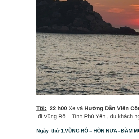
Tối:
22 h00
Xe và
Hướng Dẫn Viên Công
đi Vũng Rô – Tỉnh Phú Yên , du khách ng
Ngày thứ 1.VŨNG RÔ – HÒN NƯA - ĐẦM M