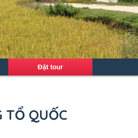
Đặt tour
G TỔ QUỐC