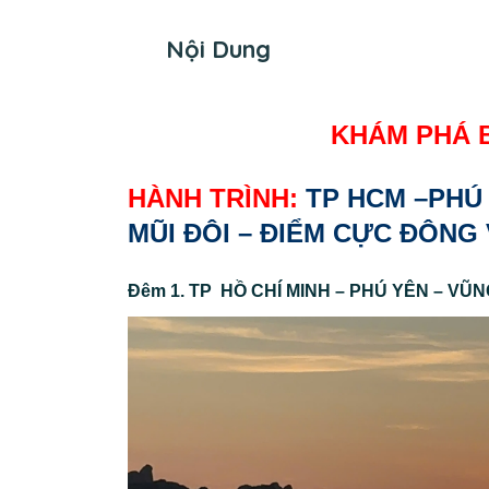
Nội Dung
KHÁM PHÁ 
HÀNH TRÌNH:
TP HCM –PHÚ
MŨI ĐÔI – ĐIỂM CỰC ĐÔNG
Đêm 1. TP HỒ CHÍ MINH – PHÚ YÊN – VŨ