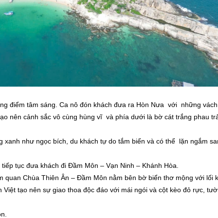
ùng điểm tâm sáng. Ca nô đón khách đưa ra Hòn Nưa với những vách
tạo nên cảnh sắc vô cùng hùng vĩ và phía dưới là bờ cát trắng phau trả
g xanh như ngọc bích, du khách tự do tắm biển và có thể lặn ngắm sa
tiếp tục đưa khách đi Đầm Môn – Vạn Ninh – Khánh Hòa.
ham quan Chùa Thiên Ân – Đầm Môn nằm bên bờ biển thơ mộng với lối k
 Việt tạo nên sự giao thoa độc đáo với mái ngói và cột kèo đỏ rực, tư
ôn.