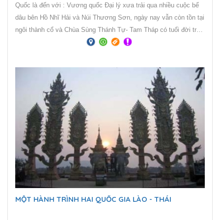
Quốc là đến với : Vương quốc Đại lý xưa trải qua nhiều cuộc bể
dâu bên Hồ Nhĩ Hải và Núi Thương Sơn, ngày nay vẫn còn tồn tại
ngôi thành cổ và Chùa Sùng Thánh Tự- Tam Tháp có tuổi đời trên
1100 tuổi. Ngoài ra phim trường Thiên Long Bát Bộ thu hút khách
gần xa. Bên cạnh đó là Cổ trấn Lệ Giang một di sản văn hóa thế
giới cùng với núi Ngọc Long Tuyết Sơn, Hắc Long Đàm, tu viện
Songzanlin, làng cổ Dulaezong của người Tây Tạng ở Shangrila
đã tạo nên vùng cao nguyên này vừa hùng vĩ, cổ kính, vừa rất đỗi
nên thơ, lãng mạn. Cuối cùng là Rừng đá Thạch Lâm là một di
sản thiên nhiên Thế giới từng được chọn làm bối cảnh cho bộ
phim Tây Du Ký nổi tiếng.
MỘT HÀNH TRÌNH HAI QUỐC GIA LÀO - THÁI