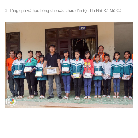
3. Tặng quà và học bổng cho các cháu dân tộc Hà Nhì Xã Mù Cả