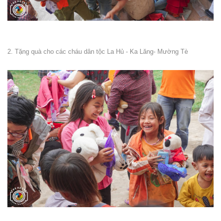
2. Tặng quà cho các cháu dân tộc La Hủ - Ka Lăng- Mường Tè