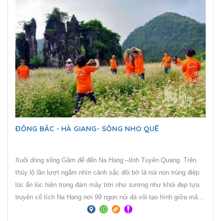
ĐÔNG BẮC - HÀ GIANG- SÔNG NHO QUẾ
Xuôi dòng sông Gâm để đến Na Hang –tỉnh Tuyên Quang. Trên
thủy lộ lần lượt ngắm nhìn cảnh sắc đôi bờ là núi non trùng điệp
lúc ẩn lúc hiện trong đám mây trời như sương như khói đẹp tựa
truyện cổ tích Na Hang nơi 99 ngọn núi đá vôi tạo hình giữa mây
trời, sông nước ... là thắng cảnh hiếm nơi nào có.