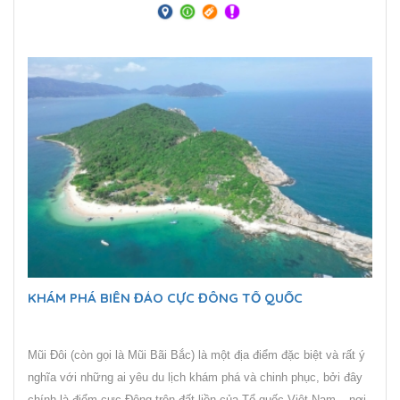
vẫn là địa danh rất được xem là mảnh đất đầy bí ẩn. Tam giác
Vàng trên thực tế có diện tích bằng một nửa so với miền Bắc Việt
Nam, trải dài từ tỉnh Mong Hpayak của Myanmar, sang Chiang Rai
của Thái Lan và Phongsaly của Lào.
KHÁM PHÁ BIỂN ĐẢO CỰC ĐÔNG TỔ QUỐC
Mũi Đôi (còn gọi là Mũi Bãi Bắc) là một địa điểm đặc biệt và rất ý
nghĩa với những ai yêu du lịch khám phá và chinh phục, bởi đây
chính là điểm cực Đông trên đất liền của Tổ quốc Việt Nam – nơi