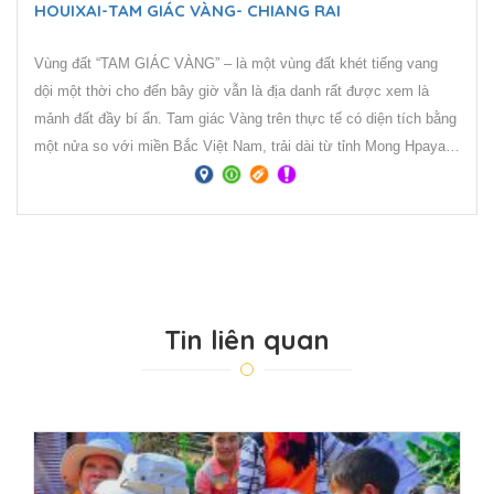
HOUIXAI-TAM GIÁC VÀNG- CHIANG RAI
Vùng đất “TAM GIÁC VÀNG” – là một vùng đất khét tiếng vang
dội một thời cho đến bây giờ vẫn là địa danh rất được xem là
mảnh đất đầy bí ẩn. Tam giác Vàng trên thực tế có diện tích bằng
một nửa so với miền Bắc Việt Nam, trải dài từ tỉnh Mong Hpayak
của Myanmar, sang Chiang Rai của Thái Lan và Phongsaly của
Lào.
Tin liên quan