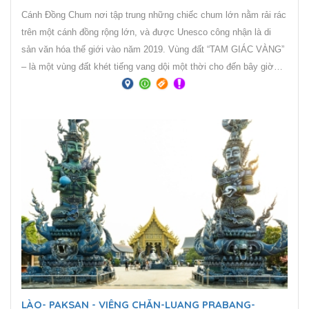
Cánh Đồng Chum nơi tập trung những chiếc chum lớn nằm rải rác
trên một cánh đồng rộng lớn, và được Unesco công nhận là di
sản văn hóa thế giới vào năm 2019. Vùng đất “TAM GIÁC VÀNG”
– là một vùng đất khét tiếng vang dội một thời cho đến bây giờ
vẫn là địa danh rất được xem là mảnh đất đầy bí ẩn. Tam giác
Vàng trên thực tế có diện tích bằng một nửa so với miền Bắc Việt
Nam, trải dài từ tỉnh Mong Hpayak của Myanmar, sang Chiang Rai
của Thái Lan và Phongsaly của Lào.
LÀO- PAKSAN - VIÊNG CHĂN-LUANG PRABANG-