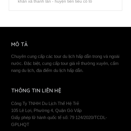
khăn xã thanh lân - huyện tiền tiêu cô tô
MÔ TẢ
Chuyên cung cấp các tour du lịch hấp dẫn trong và ngoài
nước. Đặc biệt, cung cấp tour giá rẻ thường xuyên, cẩm
nang du lịch, địa điểm du lịch hấp dẫn.
THÔNG TIN LIÊN HỆ
Công Ty TNHH Du Lịch Thế Hệ Trẻ
105 Lê Lợi, Phường 4, Quận Gò Vấp
Giấy phép lữ hành quốc tế số: 79 124/2020/TCDL-
GPLHQT