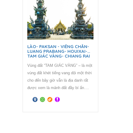
đất đầy bí ẩn. Tam giác Vàng trên
thực tế có diện tích bằng một nửa so
với miền Bắc Việt Nam, trải dài từ
tỉnh Mong Hpayak của Myanmar, sang
Chiang Rai của Thái Lan và
Phongsaly của Lào.
LÀO- PAKSAN - VIÊNG CHĂN-
LUANG PRABANG- HOUIXAI-
TAM GIÁC VÀNG- CHIANG RAI
Vùng đất “TAM GIÁC VÀNG” – là một
vùng đất khét tiếng vang dội một thời
cho đến bây giờ vẫn là địa danh rất
được xem là mảnh đất đầy bí ẩn.
Tam giác Vàng trên thực tế có diện
tích bằng một nửa so với miền Bắc
Việt Nam, trải dài từ tỉnh Mong
Hpayak của Myanmar, sang Chiang
Rai của Thái Lan và Phongsaly của
Lào.