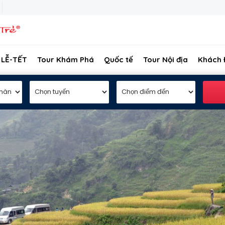
 LỄ-TẾT
Tour Khám Phá
Quốc tế
Tour Nội địa
Khách