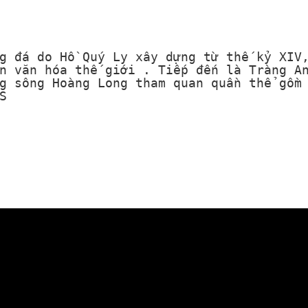
g đá do Hồ Quý Ly xây dựng từ thế kỷ XIV
n văn hóa thế giới . Tiếp đến là Tràng A
g sông Hoàng Long tham quan quần thể gồm
S