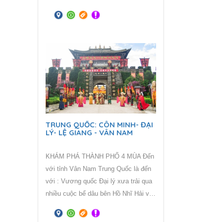
cực Đông trên đất liền của Tổ quốc
Việt Nam – nơi đón ánh bình minh
đầu tiên trên dải đất hình chữ S.
TRUNG QUỐC: CÔN MINH- ĐẠI
LÝ- LỆ GIANG - VÂN NAM
KHÁM PHÁ THÀNH PHỐ 4 MÙA Đến
với tỉnh Vân Nam Trung Quốc là đến
với : Vương quốc Đại lý xưa trải qua
nhiều cuộc bể dâu bên Hồ Nhĩ Hải và
Núi Thương Sơn, ngày nay vẫn còn
tồn tại ngôi thành cổ và Chùa Sùng