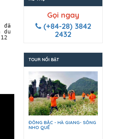
Gọi ngay
(+84-28) 3842
, đã
n du
2432
 12
TOUR NỔI BẬT
ĐÔNG BẮC - HÀ GIANG- SÔNG
NHO QUẾ