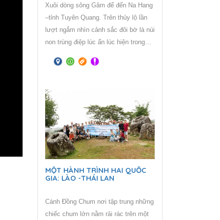
Xuôi dòng sông Gâm để đến Na Hang
–tỉnh Tuyên Quang. Trên thủy lộ lần
lượt ngắm nhìn cảnh sắc đôi bờ là núi
non trùng điệp lúc ẩn lúc hiện trong
đám mây trời như sương như khói
đẹp tựa truyện cổ tích Na Hang nơi
99 ngọn núi đá vôi tạo hình giữa mây
trời, sông nước ... là thắng cảnh hiếm
nơi nào có.
MỘT HÀNH TRÌNH HAI QUỐC
GIA: LÀO -THÁI LAN
Cánh Đồng Chum nơi tập trung những
chiếc chum lớn nằm rải rác trên một