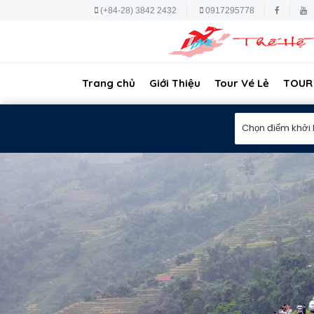
(+84-28) 3842 2432
0917295778
Trang chủ
Giới Thiệu
Tour Vé Lẻ
TOUR