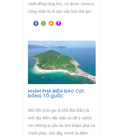
cánh đồng rộng lớn, và được Unesco
công nhận là di sản văn hóa thế giới
vào năm 2019. Vùng đất “TAM GIÁC
VÀNG” – là một vùng đất khét tiếng
vang dội một thời cho đến bây giờ
vẫn là địa danh rất được xem là mảnh
đất đầy bí ẩn. Tam giác Vàng trên
thực tế có diện tích bằng một nửa so
với miền Bắc Việt Nam, trải dài từ
tỉnh Mong Hpayak của Myanmar, sang
Chiang Rai của Thái Lan và
Phongsaly của Lào.
KHÁM PHÁ BIỂN ĐẢO CỰC
ĐÔNG TỔ QUỐC
Mũi Đôi (còn gọi là Mũi Bãi Bắc) là
một địa điểm đặc biệt và rất ý nghĩa
với những ai yêu du lịch khám phá và
chinh phục, bởi đây chính là điểm