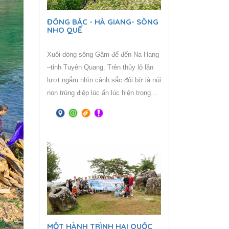
ĐÔNG BẮC - HÀ GIANG- SÔNG
NHO QUẾ
Xuôi dòng sông Gâm để đến Na Hang
–tỉnh Tuyên Quang. Trên thủy lộ lần
lượt ngắm nhìn cảnh sắc đôi bờ là núi
non trùng điệp lúc ẩn lúc hiện trong
đám mây trời như sương như khói
đẹp tựa truyện cổ tích Na Hang nơi
99 ngọn núi đá vôi tạo hình giữa mây
trời, sông nước ... là thắng cảnh hiếm
nơi nào có.
MỘT HÀNH TRÌNH HAI QUỐC