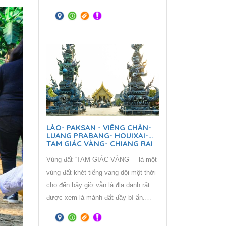
tiếng.
vào năm 2019. Vùng đất “TAM GIÁC
VÀNG” – là một vùng đất khét tiếng
vang dội một thời cho đến bây giờ
vẫn là địa danh rất được xem là mảnh
đất đầy bí ẩn. Tam giác Vàng trên
thực tế có diện tích bằng một nửa so
với miền Bắc Việt Nam, trải dài từ
tỉnh Mong Hpayak của Myanmar, sang
Chiang Rai của Thái Lan và
Phongsaly của Lào.
LÀO- PAKSAN - VIÊNG CHĂN-
LUANG PRABANG- HOUIXAI-
TAM GIÁC VÀNG- CHIANG RAI
Vùng đất “TAM GIÁC VÀNG” – là một
vùng đất khét tiếng vang dội một thời
cho đến bây giờ vẫn là địa danh rất
được xem là mảnh đất đầy bí ẩn.
Tam giác Vàng trên thực tế có diện
tích bằng một nửa so với miền Bắc