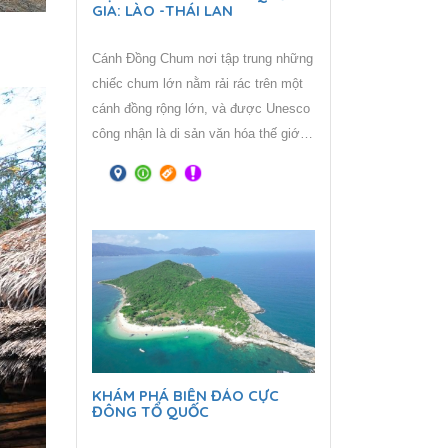
GIA: LÀO -THÁI LAN
Cánh Đồng Chum nơi tập trung những
chiếc chum lớn nằm rải rác trên một
cánh đồng rộng lớn, và được Unesco
công nhận là di sản văn hóa thế giới
vào năm 2019. Vùng đất “TAM GIÁC
VÀNG” – là một vùng đất khét tiếng
vang dội một thời cho đến bây giờ
vẫn là địa danh rất được xem là mảnh
đất đầy bí ẩn. Tam giác Vàng trên
thực tế có diện tích bằng một nửa so
với miền Bắc Việt Nam, trải dài từ
tỉnh Mong Hpayak của Myanmar, sang
Chiang Rai của Thái Lan và
Phongsaly của Lào.
KHÁM PHÁ BIỂN ĐẢO CỰC
ĐÔNG TỔ QUỐC